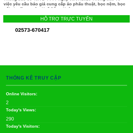
việc yêu cầu báo giá cung cấp áo phẩu thuật, bọc nệm, bọc
gối cho Trung tâm Y tế Đồng Xuân
HỖ TRỢ TRỰC TUYẾN
02573-670417
THỐNG KÊ TRUY CẬP
Online Visitors:
2
Today's Views:
290
Today's Visitors: