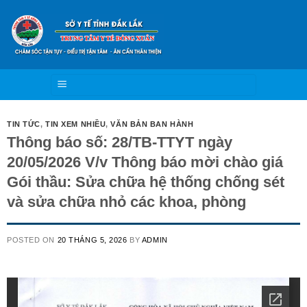
Skip
to
content
TIN TỨC
,
TIN XEM NHIỀU
,
VĂN BẢN BAN HÀNH
Thông báo số: 28/TB-TTYT ngày
20/05/2026 V/v Thông báo mời chào giá
Gói thầu: Sửa chữa hệ thống chống sét
và sửa chữa nhỏ các khoa, phòng
POSTED ON
20 THÁNG 5, 2026
BY
ADMIN