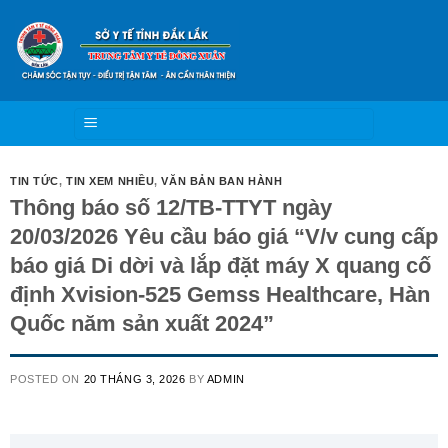
Skip
to
content
TIN TỨC
,
TIN XEM NHIỀU
,
VĂN BẢN BAN HÀNH
Thông báo số 12/TB-TTYT ngày
20/03/2026 Yêu cầu báo giá “V/v cung cấp
báo giá Di dời và lắp đặt máy X quang cố
định Xvision-525 Gemss Healthcare, Hàn
Quốc năm sản xuất 2024”
POSTED ON
20 THÁNG 3, 2026
BY
ADMIN