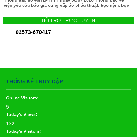
Thông báo số 40/TB-TTYT ngày 08/07/2026 Thông báo về
việc yêu cầu báo giá cung cấp áo phẩu thuật, bọc nệm, bọc
gối cho Trung tâm Y tế Đồng Xuân
HỖ TRỢ TRỰC TUYẾN
02573-670417
THỐNG KÊ TRUY CẬP
Online Visitors:
5
Today's Views:
132
Today's Visitors: