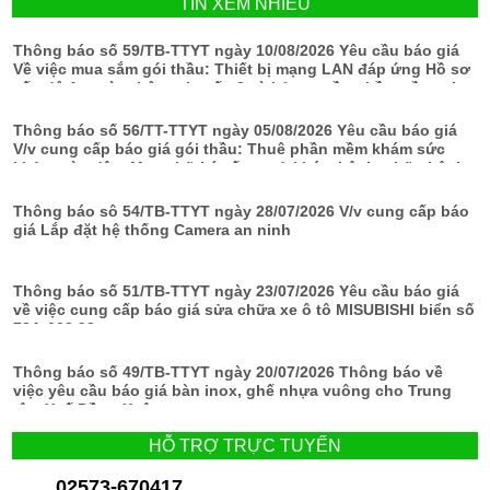
TIN XEM NHIỀU
Thông báo số 59/TB-TTYT ngày 10/08/2026 Yêu cầu báo giá
Về việc mua sắm gói thầu: Thiết bị mạng LAN đáp ứng Hồ sơ
cấp độ An toàn thông tin cấp 2 và bản quyền phần mềm tại
Trung tâm Y tế Đồng Xuân
Thông báo số 56/TT-TTYT ngày 05/08/2026 Yêu cầu báo giá
V/v cung cấp báo giá gói thầu: Thuê phần mềm khám sức
khỏe toàn dân, Mua chữ ký số cơ sở khám bệnh, chữa bệnh,
chữ ký số cá nhân
Thông báo sô 54/TB-TTYT ngày 28/07/2026 V/v cung cấp báo
giá Lắp đặt hệ thống Camera an ninh
Thông báo số 51/TB-TTYT ngày 23/07/2026 Yêu cầu báo giá
về việc cung cấp báo giá sửa chữa xe ô tô MISUBISHI biển số
78A-002.98
Thông báo số 49/TB-TTYT ngày 20/07/2026 Thông báo về
việc yêu cầu báo giá bàn inox, ghế nhựa vuông cho Trung
tâm Y tế Đồng Xuân
HỖ TRỢ TRỰC TUYẾN
02573-670417