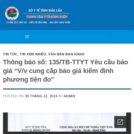
Skip
to
content
TIN TỨC
,
TIN XEM NHIỀU
,
VĂN BẢN BAN HÀNH
Thông báo số: 135/TB-TTYT Yêu cầu báo
giá “V/v cung cấp báo giá kiểm định
phương tiện đo”
POSTED ON
30 THÁNG 12, 2024
BY
ADMIN