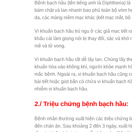
Bệnh bạch hầu (tên tiếng anh là Diphtheria) là
bám chặt và lan nhanh bao phủ toàn bộ vòm họ
da, các màng niêm mạc khác (kết mạc mắt, bộ
Vi khuẩn bạch hầu trú ngụ ở các giả mạc tiết r
khẩu cái làm giọng nói bị thay đổi, sặc và khó
mê và tử vong.
Vi khuẩn bạch hầu rất dễ lây lan. Chúng lây t
khuẩn hòa vào không khí, người khỏe mạnh hít
mắc bệnh. Ngoài ra, vi khuẩn bạch hầu cũng có 
bài tiết hoặc giọt bắn có chứa vi khuẩn bạch 
nhiễm vi khuẩn bạch hầu.
2./ Triệu chứng bệnh bạch hầu:
Bệnh nhân thường xuất hiện các triệu chứng b
đến chán ăn. Sau khoảng 2 đến 3 ngày, xuất h