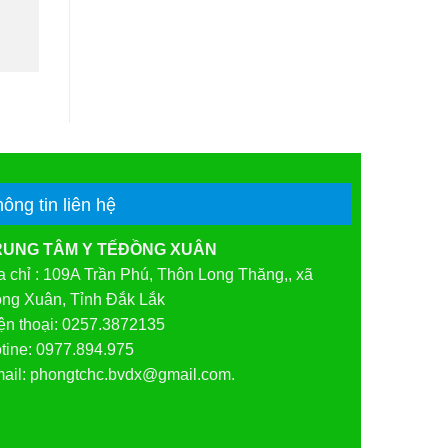
hông tin liên hệ
RUNG TÂM Y TẾĐỒNG XUÂN
a chỉ : 109A Trần Phú, Thôn Long Thăng,, xã
ng Xuân, Tỉnh Đắk Lắk
ện thoại: 0257.3872135
tine: 0977.894.975
ail: phongtchc.bvdx@gmail.com.