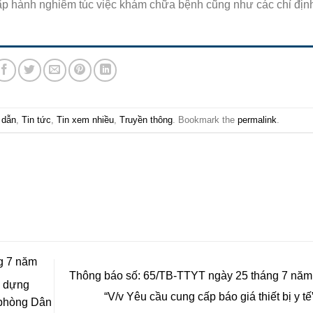
hấp hành nghiêm túc việc khám chữa bệnh cũng như các chỉ địn
 dẫn
,
Tin tức
,
Tin xem nhiều
,
Truyền thông
. Bookmark the
permalink
.
g 7 năm
Thông báo số: 65/TB-TTYT ngày 25 tháng 7 năm
y dựng
“V/v Yêu cầu cung cấp báo giá thiết bị y tế
 phòng Dân