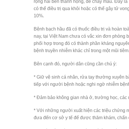
rộng hai bên thành họng, dễ chảy máu. Đây là
có thể điều trị qua khỏi hoặc có thể gây tử von
10%.
Bệnh bạch hầu đã có thuốc điều trị và hoàn to
nay, tại Việt Nam chưa có vắc xin đơn phòng b
phối hợp trong đó có thành phần kháng nguy
bệnh truyền nhiễm khác chỉ trong một mũi tiêm
Bên cạnh đó, người dân cũng cần chú ý:
* Giữ vệ sinh cá nhân, rửa tay thường xuyên b
tiếp với người bệnh hoặc nghi ngờ nhiễm bện
* Đảm bảo không gian nhà ở, trường học, các 
* Với những người xuất hiện các triệu chứng
đưa đến cơ sở y tế để được thăm khám, chẩn đo