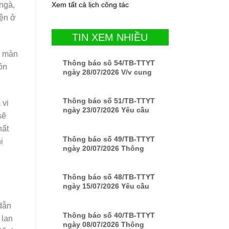
 ngà,
Xem tất cả lịch công tác
iện ở
TIN XEM NHIỀU
t màn
Thông báo sô 54/TB-TTYT
ôn
ngày 28/07/2026 V/v cung
cấp báo giá Lắp đặt hệ
thống Camera an ninh
Thông báo số 51/TB-TTYT
 vi
ngày 23/07/2026 Yêu cầu
sẽ
báo giá về việc cung cấp
hất
báo giá sửa chữa xe ô tô
MISUBISHI biển số 78A-
Thông báo số 49/TB-TTYT
i
002.98
ngày 20/07/2026 Thông
báo về việc yêu cầu báo
giá bàn inox, ghế nhựa
vuông cho Trung tâm Y tế
Thông báo số 48/TB-TTYT
Đồng Xuân
ngày 15/07/2026 Yêu cầu
báo giá Về việc cung cấp
bảo hiểm xe ô tô cứu
dẫn
thương Biến số 78A-00151
Thông báo số 40/TB-TTYT
 lan
ngày 08/07/2026 Thông