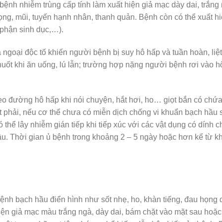
 bệnh nhiễm trùng cấp tính làm xuất hiện giả mạc dày dai, trắng
ng, mũi, tuyến hạnh nhân, thanh quản. Bệnh còn có thể xuất h
 phận sinh dục,…).
a ngoại độc tố khiến người bệnh bị suy hô hấp và tuần hoàn, liệ
 nuốt khi ăn uống, lú lẫn; trường hợp nặng người bệnh rơi vào h
heo đường hô hấp khi nói chuyện, hắt hơi, ho… giọt bắn có chứa
 phải, nếu cơ thể chưa có miễn dịch chống vi khuẩn bạch hầu 
thể lây nhiễm gián tiếp khi tiếp xúc với các vật dụng có dính c
hầu. Thời gian ủ bệnh trong khoảng 2 – 5 ngày hoặc hơn kể từ kh
ệnh bạch hầu điển hình như sốt nhẹ, ho, khàn tiếng, đau họng 
iện giả mạc màu trắng ngà, dày dai, bám chặt vào mặt sau hoặc