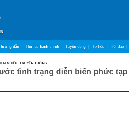
Hướng dẫn
Thủ tục hành chính
Tuyển dụng
Tư liệu
Hỏi đáp
XEM NHIỀU
,
TRUYỀN THÔNG
ớc tình trạng diễn biến phức tạp