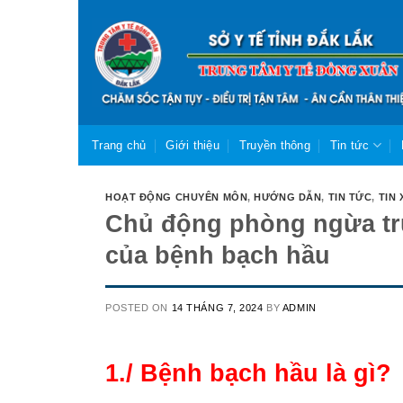
Skip
to
content
Trang chủ
Giới thiệu
Truyền thông
Tin tức
HOẠT ĐỘNG CHUYÊN MÔN
,
HƯỚNG DẪN
,
TIN TỨC
,
TIN 
Chủ động phòng ngừa trư
của bệnh bạch hầu
POSTED ON
14 THÁNG 7, 2024
BY
ADMIN
1./ Bệnh bạch hầu là gì?