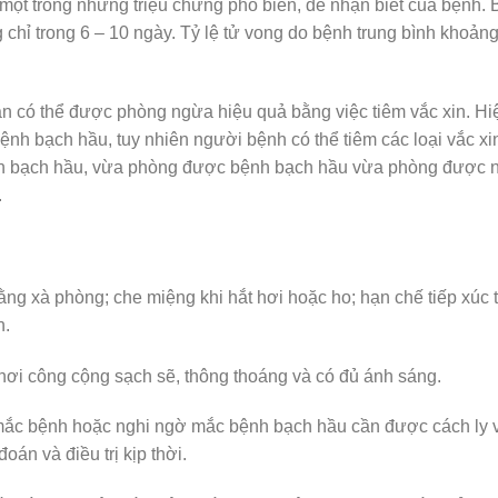
 một trong những triệu chứng phổ biến, dễ nhận biết của bệnh.
g chỉ trong 6 – 10 ngày. Tỷ lệ tử vong do bệnh trung bình khoảng
àn có thể được phòng ngừa hiệu quả bằng việc tiêm vắc xin. Hi
ệnh bạch hầu, tuy nhiên người bệnh có thể tiêm các loại vắc xi
ên bạch hầu, vừa phòng được bệnh bạch hầu vừa phòng được 
.
ằng xà phòng; che miệng khi hắt hơi hoặc ho; hạn chế tiếp xúc 
h.
nơi công cộng sạch sẽ, thông thoáng và có đủ ánh sáng.
 mắc bệnh hoặc nghi ngờ mắc bệnh bạch hầu cần được cách ly 
án và điều trị kịp thời.