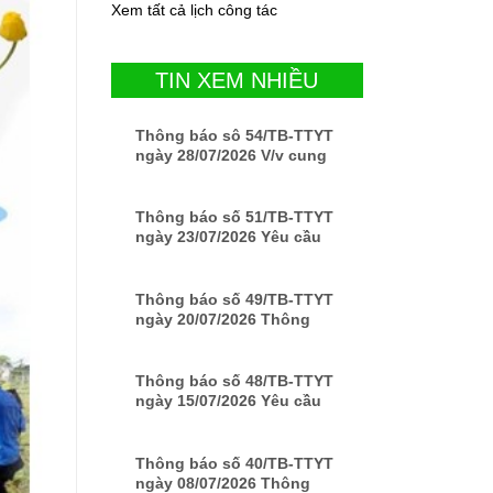
Xem tất cả lịch công tác
TIN XEM NHIỀU
Thông báo sô 54/TB-TTYT
ngày 28/07/2026 V/v cung
cấp báo giá Lắp đặt hệ
thống Camera an ninh
Thông báo số 51/TB-TTYT
ngày 23/07/2026 Yêu cầu
báo giá về việc cung cấp
báo giá sửa chữa xe ô tô
MISUBISHI biển số 78A-
Thông báo số 49/TB-TTYT
002.98
ngày 20/07/2026 Thông
báo về việc yêu cầu báo
giá bàn inox, ghế nhựa
vuông cho Trung tâm Y tế
Thông báo số 48/TB-TTYT
Đồng Xuân
ngày 15/07/2026 Yêu cầu
báo giá Về việc cung cấp
bảo hiểm xe ô tô cứu
thương Biến số 78A-00151
Thông báo số 40/TB-TTYT
ngày 08/07/2026 Thông