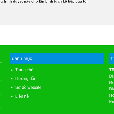
g trình duyệt này cho lần bình luận kế tiếp của tôi.
danh mục
t
Trang chủ
T
Đị
Hướng dẫn
Đồ
Sơ đồ website
Đi
Ho
Liên hệ
Em