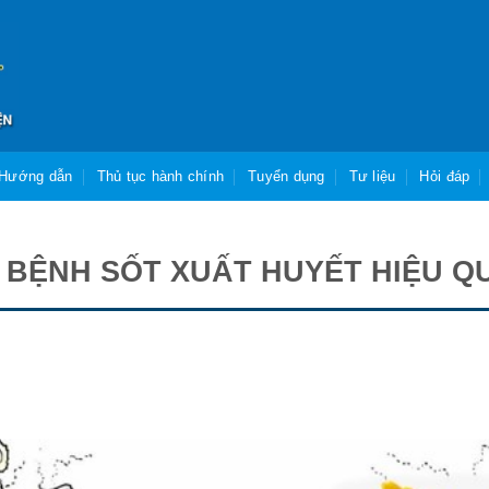
Hướng dẫn
Thủ tục hành chính
Tuyển dụng
Tư liệu
Hỏi đáp
BỆNH SỐT XUẤT HUYẾT HIỆU Q