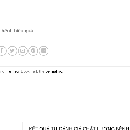
g bệnh hiệu quả
ông
,
Tư liệu
. Bookmark the
permalink
.
KẾT QUẢ TỰ ĐÁNH GIÁ CHẤT LƯỢNG BỆNH 