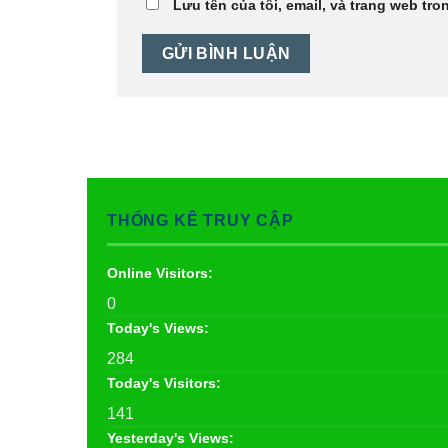
Lưu tên của tôi, email, và trang web tron
THỐNG KÊ TRUY CẬP
Online Visitors:
0
Today's Views:
284
Today's Visitors:
141
Yesterday's Views: