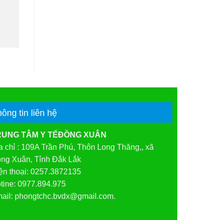
hông tin liên hệ
RUNG TÂM Y TẾĐỒNG XUÂN
a chỉ : 109A Trần Phú, Thôn Long Thăng,, xã
ng Xuân, Tỉnh Đắk Lắk
ện thoại: 0257.3872135
tine: 0977.894.975
ail: phongtchc.bvdx@gmail.com.