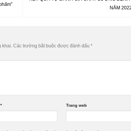
 phẩm”
NĂM 202
 khai.
Các trường bắt buộc được đánh dấu
*
l
*
Trang web