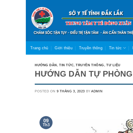
Skip
to
content
Trang chủ
Giới thiệu
Truyền thông
Tin tức
HƯỚNG DẪN
,
TIN TỨC
,
TRUYỀN THÔNG
,
TƯ LIỆU
HƯỚNG DẪN TỰ PHÒNG 
POSTED ON
9 THÁNG 3, 2023
BY
ADMIN
09
Th3