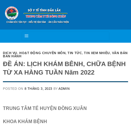
Skip
to
content
DỊCH VỤ
,
HOẠT ĐỘNG CHUYÊN MÔN
,
TIN TỨC
,
TIN XEM NHIỀU
,
VĂN BẢN
BAN HÀNH
ĐỀ ÁN: LỊCH KHÁM BÊNH, CHỮA BỆNH
TỪ XA HÀNG TUẦN Năm 2022
POSTED ON
8 THÁNG 3, 2023
BY
ADMIN
TRUNG TÂM TẾ HUYỆN ĐỒNG XUÂN
KHOA KHÁM BỆNH