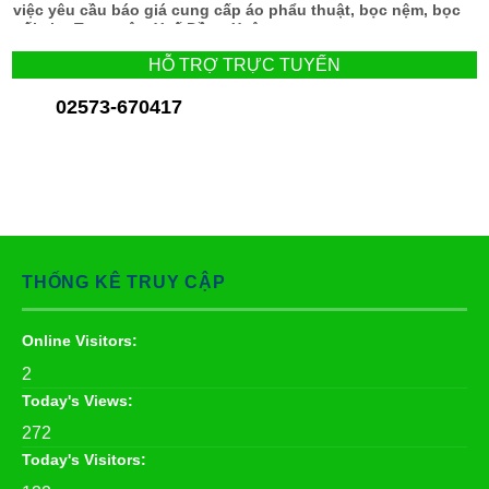
việc yêu cầu báo giá cung cấp áo phẩu thuật, bọc nệm, bọc
gối cho Trung tâm Y tế Đồng Xuân
HỖ TRỢ TRỰC TUYẾN
02573-670417
THỐNG KÊ TRUY CẬP
Online Visitors:
2
Today's Views:
272
Today's Visitors: