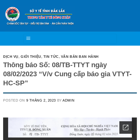
Skip
to
content
DỊCH VỤ
,
GIỚI THIỆU
,
TIN TỨC
,
VĂN BẢN BAN HÀNH
Thông báo Số: 08/TB-TTYT ngày
08/02/2023 “V/v Cung cấp báo gia VTYT-
HC-SP”
POSTED ON
9 THÁNG 2, 2023
BY
ADMIN