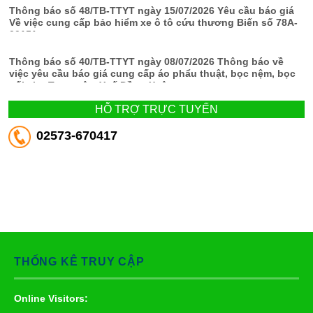
Thông báo số 48/TB-TTYT ngày 15/07/2026 Yêu cầu báo giá
Về việc cung cấp bảo hiểm xe ô tô cứu thương Biến số 78A-
00151
Thông báo số 40/TB-TTYT ngày 08/07/2026 Thông báo về
việc yêu cầu báo giá cung cấp áo phẩu thuật, bọc nệm, bọc
gối cho Trung tâm Y tế Đồng Xuân
HỖ TRỢ TRỰC TUYẾN
02573-670417
THỐNG KÊ TRUY CẬP
Online Visitors: