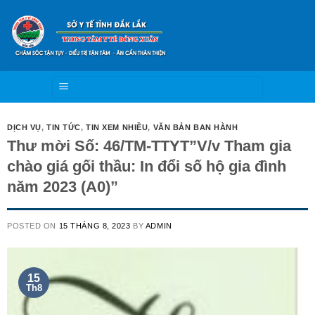
Skip
to
content
DỊCH VỤ
,
TIN TỨC
,
TIN XEM NHIỀU
,
VĂN BẢN BAN HÀNH
Thư mời Số: 46/TM-TTYT”V/v Tham gia
chào giá gối thầu: In đổi số hộ gia đình
năm 2023 (A0)”
POSTED ON
15 THÁNG 8, 2023
BY
ADMIN
15
Th8